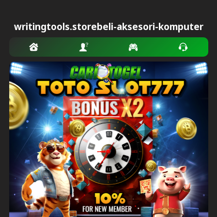
writingtools.storebeli-aksesori-komputer