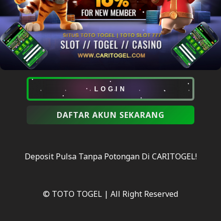
LOGIN
DAFTAR AKUN SEKARANG
Deposit Pulsa Tanpa Potongan Di CARITOGEL!
© TOTO TOGEL | All Right Reserved