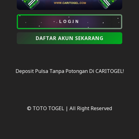
LOGIN
DAFTAR AKUN SEKARANG
Deposit Pulsa Tanpa Potongan Di CARITOGEL!
© TOTO TOGEL | All Right Reserved