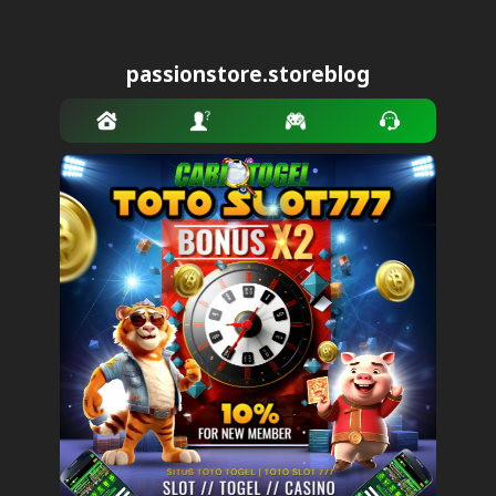
passionstore.storeblog