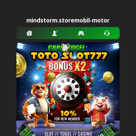
mindstorm.storemobil-motor