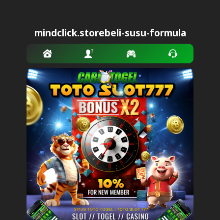
mindclick.storebeli-susu-formula