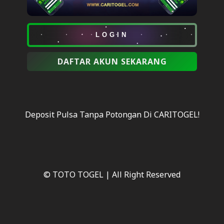
LOGIN
DAFTAR AKUN SEKARANG
Deposit Pulsa Tanpa Potongan Di CARITOGEL!
© TOTO TOGEL | All Right Reserved