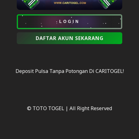
LOGIN
DAFTAR AKUN SEKARANG
Deposit Pulsa Tanpa Potongan Di CARITOGEL!
© TOTO TOGEL | All Right Reserved