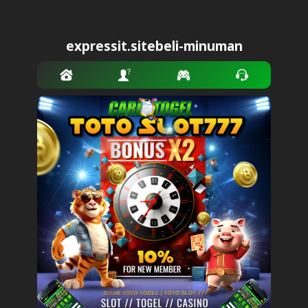
expressit.sitebeli-minuman