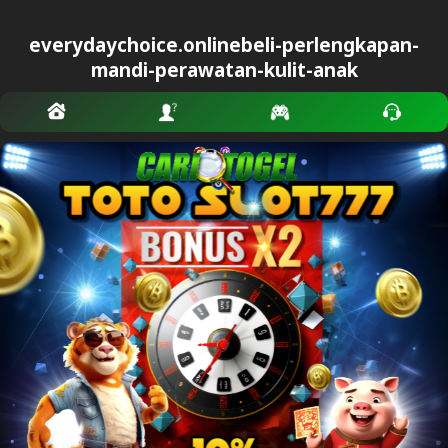
everydaychoice.onlinebeli-perlengkapan-
mandi-perawatan-kulit-anak