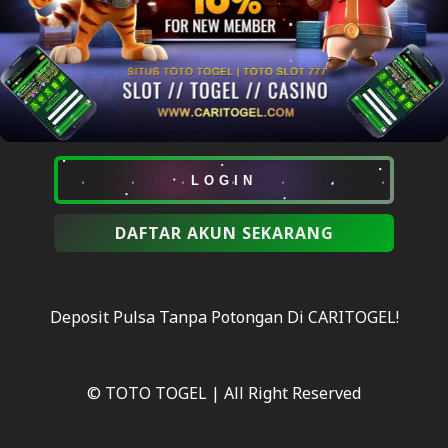
LOGIN
DAFTAR AKUN SEKARANG
Deposit Pulsa Tanpa Potongan Di CARITOGEL!
© TOTO TOGEL | All Right Reserved