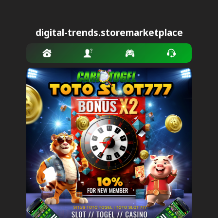
digital-trends.storemarketplace