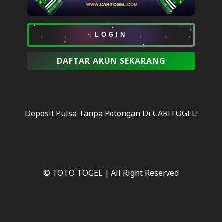
LOGIN
DAFTAR AKUN SEKARANG
Deposit Pulsa Tanpa Potongan Di CARITOGEL!
© TOTO TOGEL | All Right Reserved