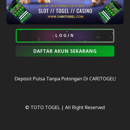
LOGIN
DAFTAR AKUN SEKARANG
Deposit Pulsa Tanpa Potongan Di CARITOGEL!
© TOTO TOGEL | All Right Reserved